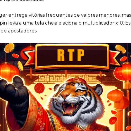
tiger entrega vitórias frequentes de valores menores, m
in leva a uma tela cheia e aciona o multiplicador x10.
s de apostadores.