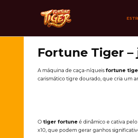
Skip
to
content
ESTR
Fortune Tiger – 
A máquina de caça-níqueis
fortune tige
carismático tigre dourado, que cria um 
O
tiger fortune
é dinâmico e cativa pelo
x10, que podem gerar ganhos significati