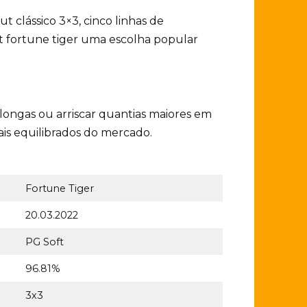
t clássico 3×3, cinco linhas de
lot fortune tiger uma escolha popular
s longas ou arriscar quantias maiores em
mais equilibrados do mercado.
Fortune Tiger
20.03.2022
PG Soft
96.81%
3х3