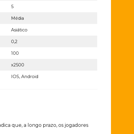
5
Média
Asiático
0,2
100
x2500
IOS, Android
dica que, a longo prazo, os jogadores