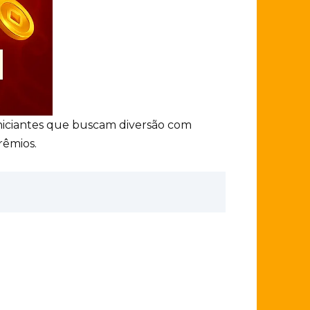
 iniciantes que buscam diversão com
rêmios.