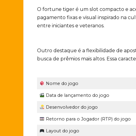
O fortune tiger é um slot compacto e aces
pagamento fixas e visual inspirado na cul
entre iniciantes e veteranos.
Outro destaque é a flexibilidade de apost
busca de prêmios mais altos. Essa caracte
Nome do jogo
Data de lançamento do jogo
Desenvolvedor do jogo
Retorno para o Jogador (RTP) do jogo
Layout do jogo