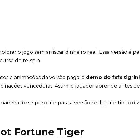
plorar o jogo sem arriscar dinheiro real. Essa versão é p
curso de re-spin.
ntes e animações da versão paga, o
demo do fxfx tigrin
mbinações vencedoras. Assim, o jogador aprende antes de
aneira de se preparar para a versão real, garantindo d
lot Fortune Tiger