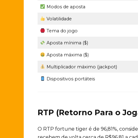
Modos de aposta
Volatilidade
Tema do jogo
Aposta mínima ($)
Aposta máxima ($)
Multiplicador máximo (jackpot)
Dispositivos portáteis
RTP (Retorno Para o Jog
O RTP fortune tiger é de 96,81%, conside
recebem de volta cerca de R$96,81 a ca