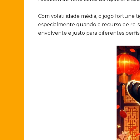
Com volatilidade média, o jogo fortune 
especialmente quando o recurso de re-sp
envolvente e justo para diferentes perfi