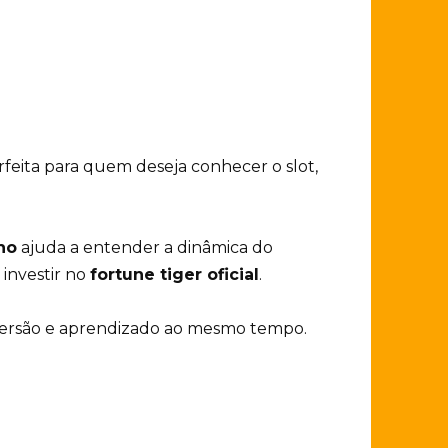
erfeita para quem deseja conhecer o slot,
ho
ajuda a entender a dinâmica do
 investir no
fortune tiger oficial
.
iversão e aprendizado ao mesmo tempo.